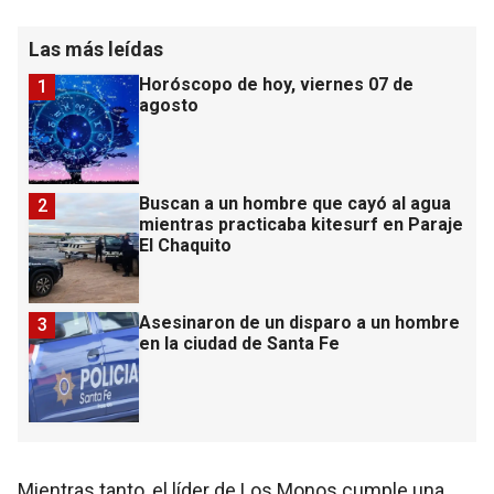
Las más leídas
Horóscopo de hoy, viernes 07 de
1
agosto
Buscan a un hombre que cayó al agua
2
mientras practicaba kitesurf en Paraje
El Chaquito
Asesinaron de un disparo a un hombre
3
en la ciudad de Santa Fe
Mientras tanto, el líder de Los Monos cumple una