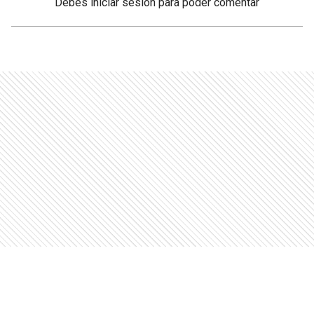
Debés
iniciar sesión
para poder comentar