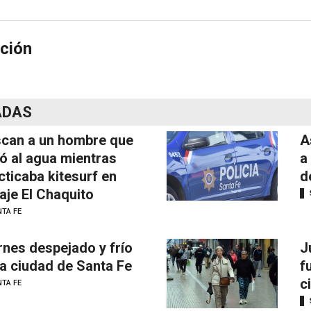
ción
ADAS
can a un hombre que
A
ó al agua mientras
a
cticaba kitesurf en
d
aje El Chaquito
TA FE
rnes despejado y frío
J
la ciudad de Santa Fe
f
c
TA FE