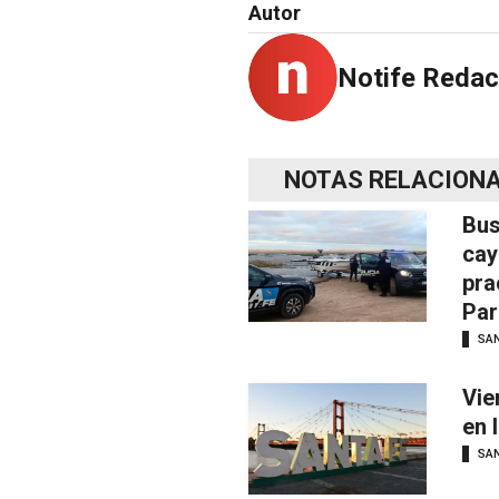
Autor
Notife Redac
NOTAS RELACION
Bus
cay
pra
Par
SAN
Vie
en 
SAN