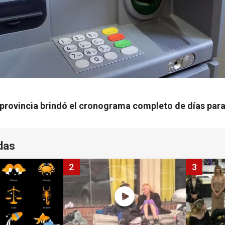
a provincia brindó el cronograma completo de días par
das
2
3