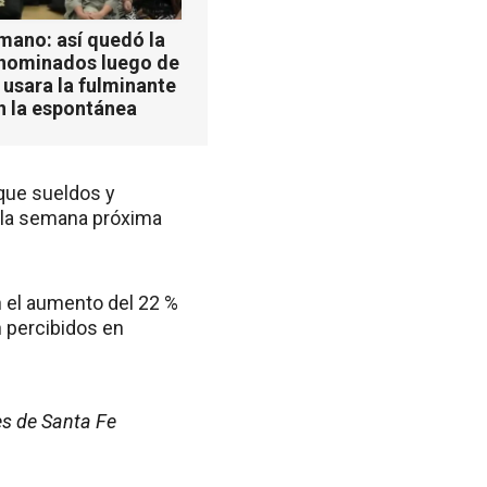
mano: así quedó la
 nominados luego de
 usara la fulminante
n la espontánea
 que sueldos y
e la semana próxima
 el aumento del 22 %
n percibidos en
les de Santa Fe