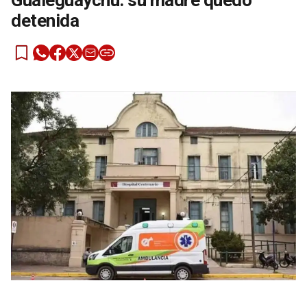
Gualeguaychú: su madre quedó
detenida