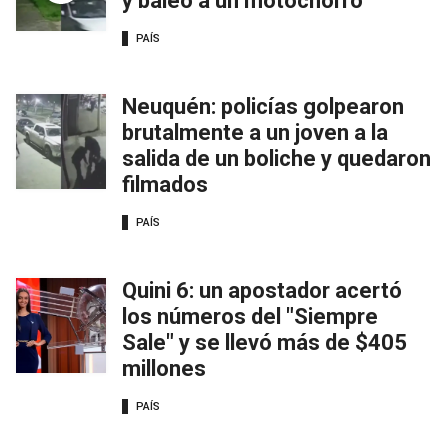
y baleó a un motochorro
PAÍS
Neuquén: policías golpearon
brutalmente a un joven a la
salida de un boliche y quedaron
filmados
PAÍS
Quini 6: un apostador acertó
los números del "Siempre
Sale" y se llevó más de $405
millones
PAÍS