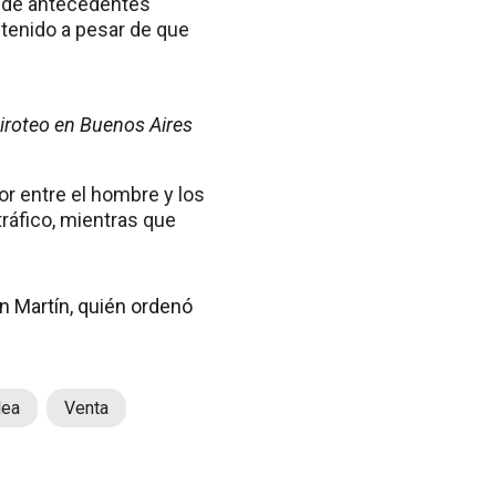
l de antecedentes
etenido a pesar de que
iroteo en Buenos Aires
ior entre el hombre y los
tráfico, mientras que
an Martín, quién ordenó
lea
Venta