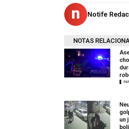
Notife Redac
NOTAS RELACION
Ase
cho
dur
rob
PAÍ
Neu
gol
un 
bol