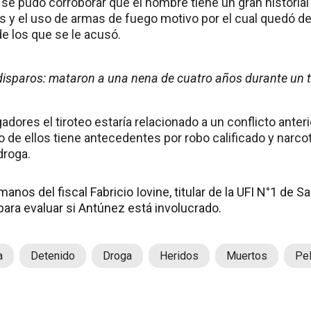
se pudo corroborar que el hombre tiene un gran historia
s y el uso de armas de fuego motivo por el cual quedó d
e los que se le acusó.
disparos: mataron a una nena de cuatro años durante un t
adores el tiroteo estaría relacionado a un conflicto anter
 de ellos tiene antecedentes por robo calificado y narco
droga.
anos del fiscal Fabricio Iovine, titular de la UFI N°1 de S
para evaluar si Antúnez está involucrado.
a
Detenido
Droga
Heridos
Muertos
Pe