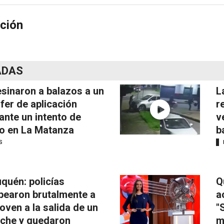
ción
ADAS
sinaron a balazos a un
L
fer de aplicación
r
ante un intento de
v
o en La Matanza
b
S
quén: policías
Q
pearon brutalmente a
a
joven a la salida de un
"
iche y quedaron
m