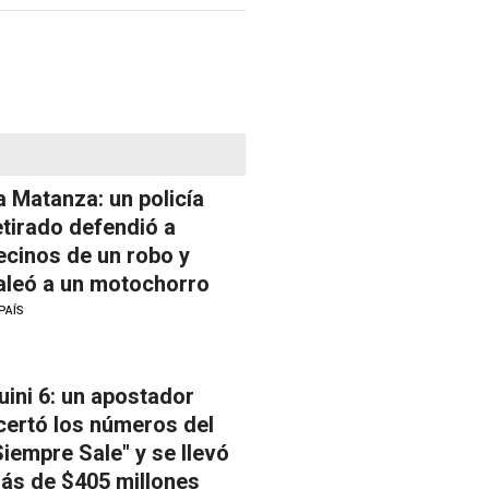
a Matanza: un policía
etirado defendió a
ecinos de un robo y
aleó a un motochorro
PAÍS
uini 6: un apostador
certó los números del
Siempre Sale" y se llevó
ás de $405 millones