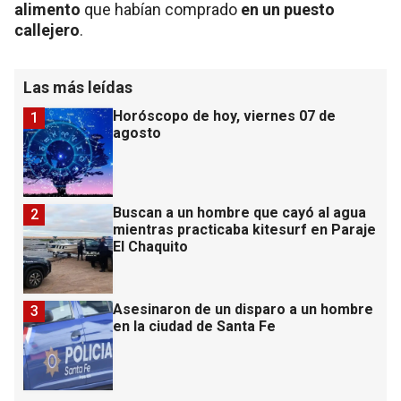
alimento
que habían comprado
en un puesto
callejero
.
Las más leídas
Horóscopo de hoy, viernes 07 de
1
agosto
Buscan a un hombre que cayó al agua
2
mientras practicaba kitesurf en Paraje
El Chaquito
Asesinaron de un disparo a un hombre
3
en la ciudad de Santa Fe