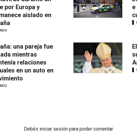
je por Europa y
e
manece aislado en
c
aña
NDO
aña: una pareja fue
E
mada mientras
s
tenía relaciones
A
uales en un auto en
imiento
NDO
Debés
iniciar sesión
para poder comentar