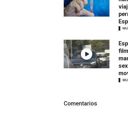
via
per
Esp
MU
Esp
fil
man
sex
mov
MU
Comentarios