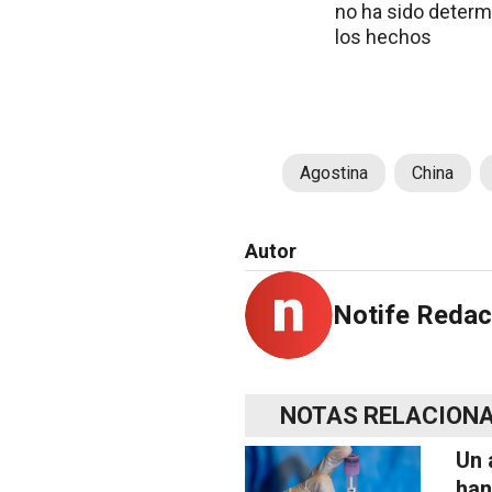
no ha sido determ
los hechos
Agostina
China
Autor
Notife Redac
NOTAS RELACION
Un 
han