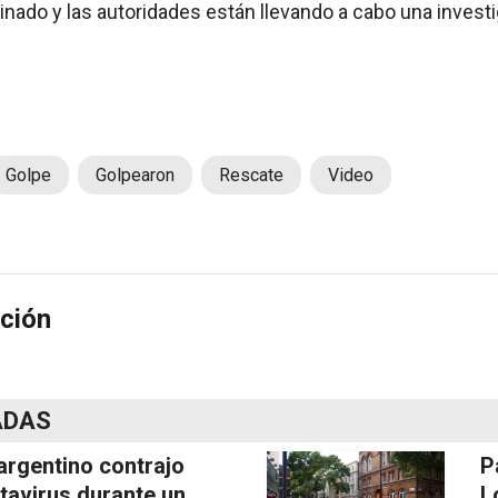
inado y las autoridades están llevando a cabo una invest
Golpe
Golpearon
Rescate
Video
ción
ADAS
argentino contrajo
P
tavirus durante un
L