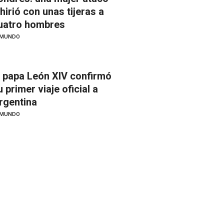
 hirió con unas tijeras a
uatro hombres
MUNDO
l papa León XIV confirmó
u primer viaje oficial a
rgentina
MUNDO