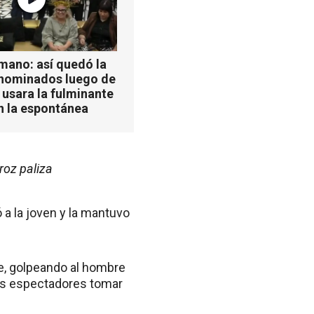
mano: así quedó la
 nominados luego de
 usara la fulminante
n la espontánea
roz paliza
 a la joven y la mantuvo
te, golpeando al hombre
 los espectadores tomar