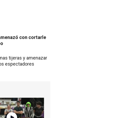
n amenazó con cortarle
eo
nas tijeras y amenazar
sos espectadores