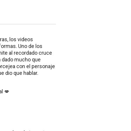
ras, los videos
formas. Uno de los
ite al recordado cruce
ía dado mucho que
orcejea con el personaje
e dio que hablar.
l 💋