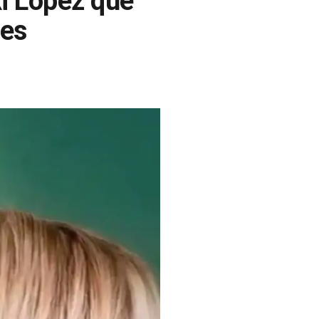
i López que
des