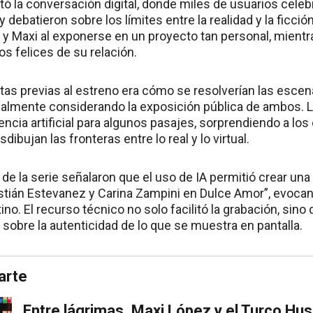
tó la conversación digital, donde miles de usuarios celeb
y debatieron sobre los límites entre la realidad y la ficci
 y Maxi al exponerse en un proyecto tan personal, mientr
s felices de su relación.
tas previas al estreno era cómo se resolverían las escena
almente considerando la exposición pública de ambos. L
ligencia artificial para algunos pasajes, sorprendiendo a l
ibujan las fronteras entre lo real y lo virtual.
de la serie señalaron que el uso de IA permitió crear una
stián Estevanez y Carina Zampini en Dulce Amor”, evocan
o. El recurso técnico no solo facilitó la grabación, sino
 sobre la autenticidad de lo que se muestra en pantalla.
arte
Entre lágrimas, Maxi López y el Turco Hus