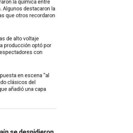
raron la química entre
ón. Algunos destacaron la
as que otros recordaron
s de alto voltaje
a producción optó por
os espectadores con
 puesta en escena “al
do clásicos del
 que añadió una capa
aín se despidieron