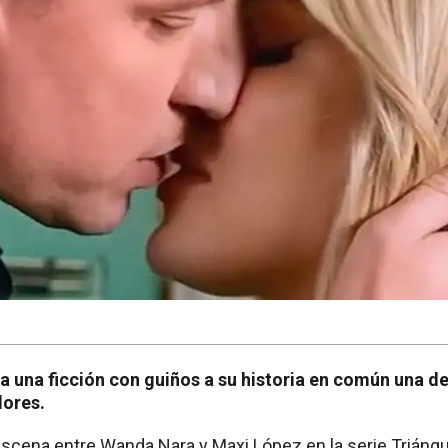
a una ficción con guiños a su historia en común una d
dores.
scena entre Wanda Nara y Maxi López en la serie Trián