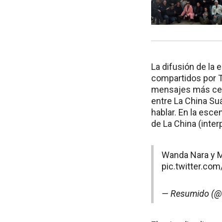
La difusión de la 
compartidos por T
mensajes más cel
entre La China Su
hablar. En la esc
de La China (inte
Wanda Nara y Ma
pic.twitter.co
— Resumido (@