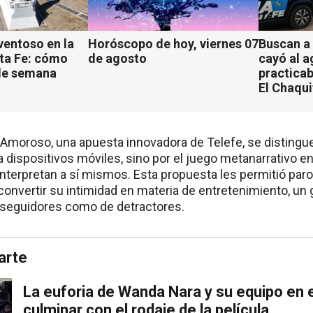
ventoso en la
Horóscopo de hoy, viernes 07
Buscan a
ta Fe: cómo
de agosto
cayó al 
 de semana
practicab
El Chaqu
o Amoroso, una apuesta innovadora de Telefe, se distingu
a dispositivos móviles, sino por el juego metanarrativo en
interpretan a sí mismos. Esta propuesta les permitió paro
onvertir su intimidad en materia de entretenimiento, un 
 seguidores como de detractores.
arte
La euforia de Wanda Nara y su equipo en
culminar con el rodaje de la película