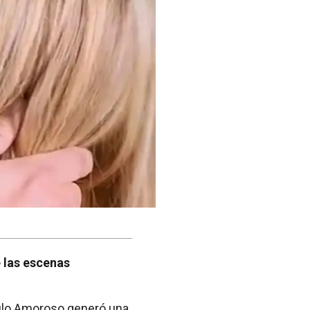
e las escenas
gulo Amoroso generó una