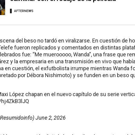
AFTERNEWS
escena del beso no tardó en viralizarse. En cuestión de ho
elefe fueron replicados y comentados en distintas plata
ebrados fue: “Me muerooooo, Wanda”, una frase que rem
árez y la empresaria en una transmisión en vivo que hab
ena en cuestión, el exfutbolista irrumpe mientras Wanda f
rpretado por Débora Nishimoto) y se funden en un beso qu
xi López chapan en el nuevo capítulo de su serie vertica
m/hj4ZkB3lJQ
Resumidoinfo)
June 2, 2026