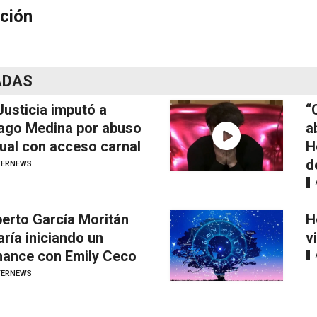
ción
ADAS
Justicia imputó a
“
ago Medina por abuso
a
ual con acceso carnal
H
d
TERNEWS
erto García Moritán
H
aría iniciando un
v
ance con Emily Ceco
TERNEWS