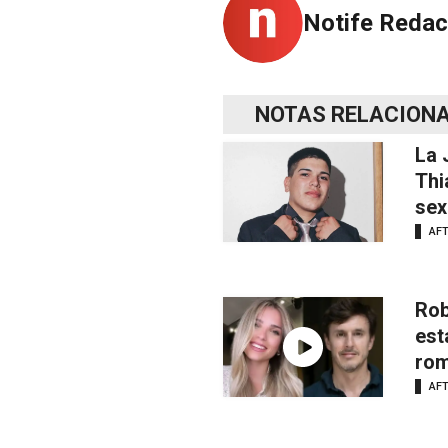
Notife Redac
NOTAS RELACION
La 
Thi
sex
AF
Rob
est
rom
AF