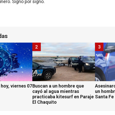
inero. Signo por signo.
das
2
3
hoy, viernes 07
Buscan a un hombre que
Asesinaro
cayó al agua mientras
un hombr
practicaba kitesurf en Paraje
Santa Fe
El Chaquito