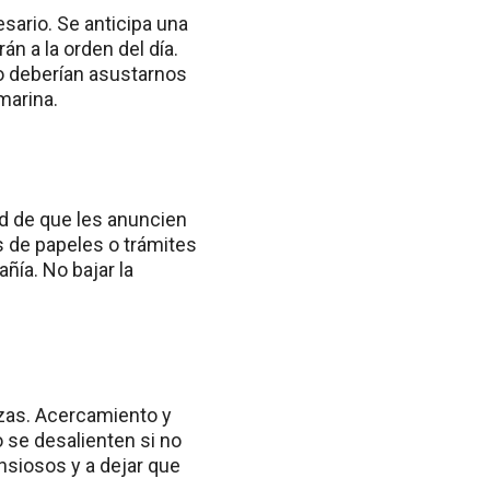
sario. Se anticipa una
n a la orden del día.
o deberían asustarnos
marina.
ad de que les anuncien
s de papeles o trámites
ñía. No bajar la
nzas. Acercamiento y
o se desalienten si no
nsiosos y a dejar que