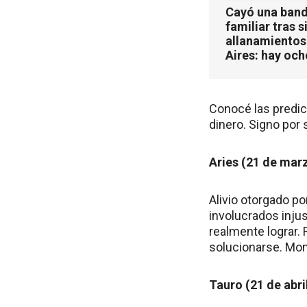
Cayó una band
familiar tras s
allanamientos
Aires: hay oc
Conocé las predic
dinero. Signo por 
Aries (21 de marz
Alivio otorgado p
involucrados inju
realmente lograr.
solucionarse. Mom
Tauro (21 de abri