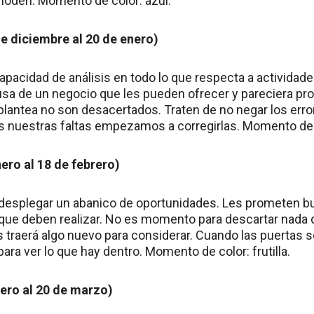
moden. Momento de color: azul.
e diciembre al 20 de enero)
l capacidad de análisis en todo lo que respecta a actividad
a de un negocio que les pueden ofrecer y pareciera pr
 plantea no son desacertados. Traten de no negar los er
 nuestras faltas empezamos a corregirlas. Momento de c
ero al 18 de febrero)
 desplegar un abanico de oportunidades. Les prometen b
o que deben realizar. No es momento para descartar nada d
s traerá algo nuevo para considerar. Cuando las puertas
para ver lo que hay dentro. Momento de color: frutilla.
rero al 20 de marzo)