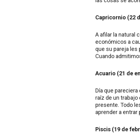
las cosas se aco
Capricornio (22 d
A afilar la natura
económicos a caus
que su pareja les
Cuando admitimos
Acuario (21 de en
Día que pareciera
raíz de un trabaj
presente. Todo le
aprender a entrar 
Piscis (19 de feb