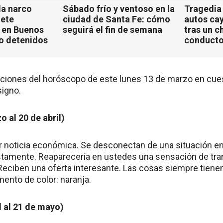
a narco
Sábado frío y ventoso en la
Tragedia
iete
ciudad de Santa Fe: cómo
autos ca
 en Buenos
seguirá el fin de semana
tras un c
ho detenidos
conducto
ciones del horóscopo de este lunes 13 de marzo en cues
signo.
o al 20 de abril)
or noticia económica. Se desconectan de una situación en
stamente. Reaparecería en ustedes una sensación de tra
 Reciben una oferta interesante. Las cosas siempre tiene
ento de color: naranja.
l al 21 de mayo)