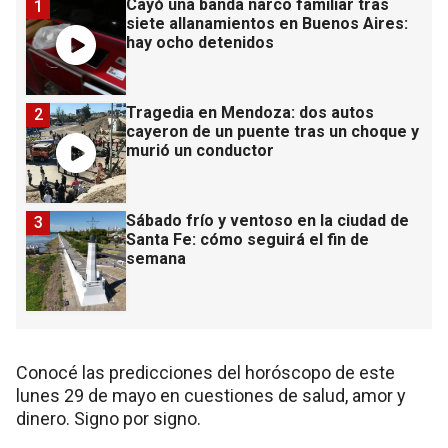
Cayó una banda narco familiar tras
1
siete allanamientos en Buenos Aires:
hay ocho detenidos
Tragedia en Mendoza: dos autos
2
cayeron de un puente tras un choque y
murió un conductor
Sábado frío y ventoso en la ciudad de
3
Santa Fe: cómo seguirá el fin de
semana
Conocé las predicciones del horóscopo de este
lunes 29 de mayo en cuestiones de salud, amor y
dinero. Signo por signo.