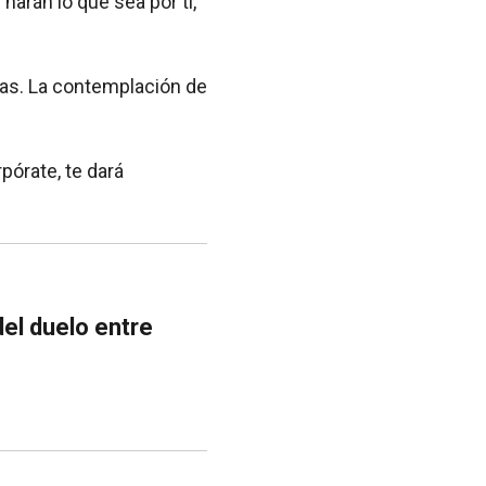
arán lo que sea por ti,
ías. La contemplación de
pórate, te dará
del duelo entre