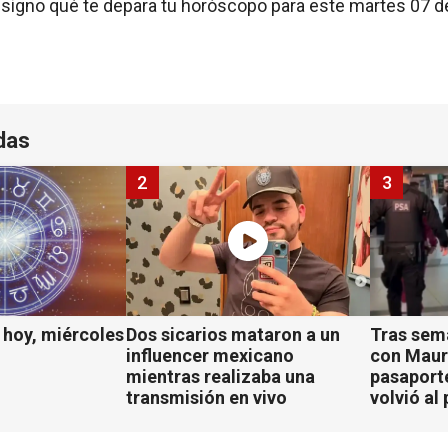
signo qué te depara tu horóscopo para este martes 07 de
das
2
3
hoy, miércoles
Dos sicarios mataron a un
Tras sem
influencer mexicano
con Mauro
mientras realizaba una
pasaport
transmisión en vivo
volvió al 