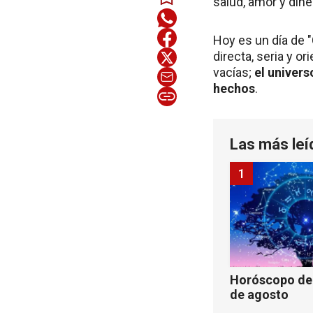
salud, amor y dine
Hoy es un día de 
directa, seria y o
vacías;
el univers
hechos
.
Las más leí
1
Horóscopo de 
de agosto