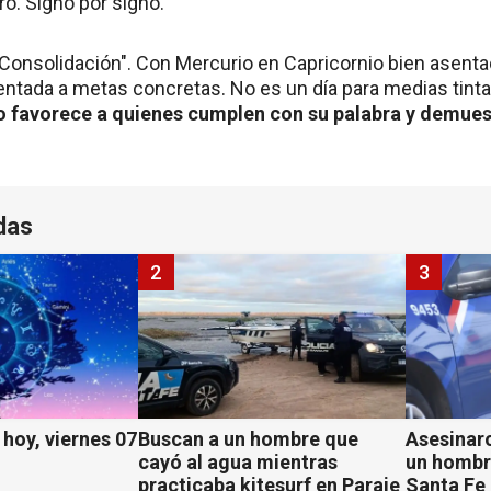
ro. Signo por signo.
"Consolidación". Con Mercurio en Capricornio bien asent
rientada a metas concretas. No es un día para medias tin
o favorece a quienes cumplen con su palabra y demues
das
2
3
hoy, viernes 07
Buscan a un hombre que
Asesinaro
cayó al agua mientras
un hombr
practicaba kitesurf en Paraje
Santa Fe