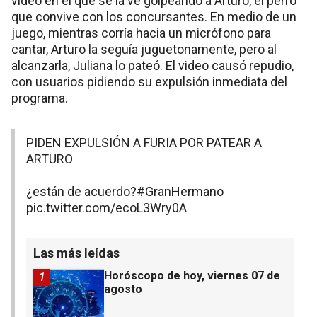
video en el que se la ve golpeando a Arturo, el perro
que convive con los concursantes. En medio de un
juego, mientras corría hacia un micrófono para
cantar, Arturo la seguía juguetonamente, pero al
alcanzarla, Juliana lo pateó. El video causó repudio,
con usuarios pidiendo su expulsión inmediata del
programa.
PIDEN EXPULSIÓN A FURIA POR PATEAR A
ARTURO
¿están de acuerdo?
#GranHermano
pic.twitter.com/ecoL3Wry0A
Las más leídas
Horóscopo de hoy, viernes 07 de
1
agosto