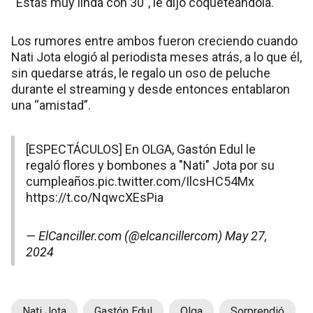
“Estás muy linda con 30”, le dijo coqueteándola.
Los rumores entre ambos fueron creciendo cuando
Nati Jota elogió al periodista meses atrás, a lo que él,
sin quedarse atrás, le regalo un oso de peluche
durante el streaming y desde entonces entablaron
una “amistad”.
[ESPECTÁCULOS] En OLGA, Gastón Edul le
regaló flores y bombones a "Nati" Jota por su
cumpleaños.
pic.twitter.com/IlcsHC54Mx
https://t.co/NqwcXEsPia
— ElCanciller.com (@elcancillercom)
May 27,
2024
Nati Jota
Gastón Edul
Olga
Sorprendió