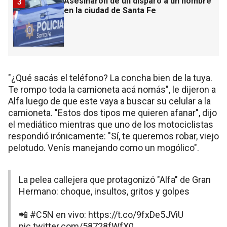
Asesinaron de un disparo a un hombre
3
en la ciudad de Santa Fe
"¿Qué sacás el teléfono? La concha bien de la tuya.
Te rompo toda la camioneta acá nomás", le dijeron a
Alfa luego de que este vaya a buscar su celular a la
camioneta. "Estos dos tipos me quieren afanar", dijo
el mediático mientras que uno de los motociclistas
respondió irónicamente: "Sí, te queremos robar, viejo
pelotudo. Venís manejando como un mogólico".
La pelea callejera que protagonizó "Alfa" de Gran
Hermano: choque, insultos, gritos y golpes
📲
#C5N
en vivo:
https://t.co/9fxDe5JViU
pic.twitter.com/58728fWfX0