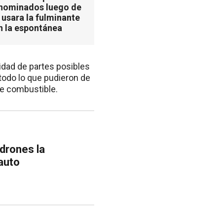
 nominados luego de
 usara la fulminante
n la espontánea
tidad de partes posibles
 todo lo que pudieron de
de combustible.
adrones la
 auto