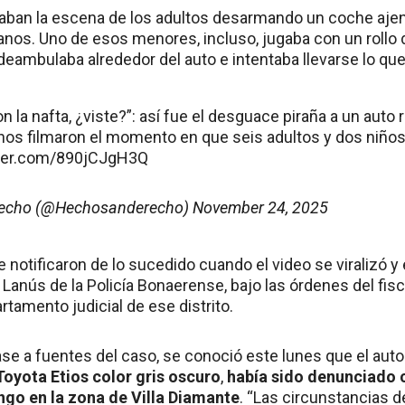
aban la escena de los adultos desarmando un coche ajen
nos. Uno de esos menores, incluso, jugaba con un rollo 
deambulaba alrededor del auto e intentaba llevarse lo que
 la nafta, ¿viste?”: así fue el desguace piraña a un auto 
nos filmaron el momento en que seis adultos y dos niño
tter.com/890jCJgH3Q
recho (@Hechosanderecho)
November 24, 2025
 notificaron de lo sucedido cuando el video se viralizó y 
 Lanús de la Policía Bonaerense, bajo las órdenes del fis
artamento judicial de ese distrito.
ase a fuentes del caso, se conoció este lunes que el au
Toyota Etios color gris oscuro
,
había sido denunciado 
go en la zona de Villa Diamante
. “Las circunstancias d