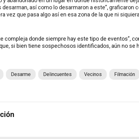
do y abandonado en un lugar en donde históricamente dej
 desarman, así como lo desarmaron a este”, graficaron 
era vez que pasa algo así en esa zona de la que ni siquie
e compleja donde siempre hay este tipo de eventos”, co
que, si bien tiene sospechosos identificados, aún no se 
Desarme
Delincuentes
Vecinos
Filmación
ción