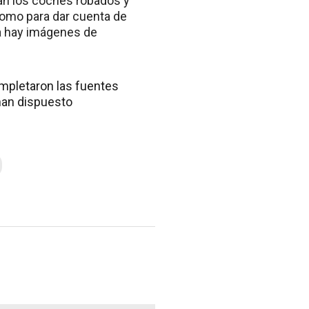
an los coches robados y
como para dar cuenta de
ra hay imágenes de
mpletaron las fuentes
han dispuesto