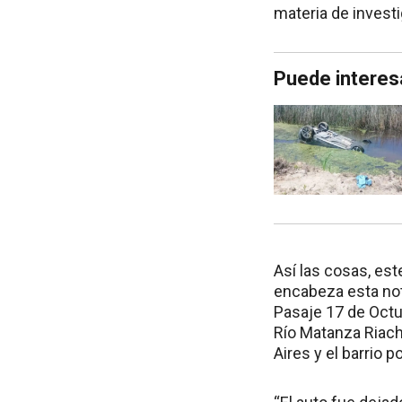
materia de investi
Puede interes
Así las cosas, es
encabeza esta not
Pasaje 17 de Octub
Río Matanza Riach
Aires y el barrio p