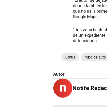
“El auto fue deja
donde también los
que no es la prim
Google Maps.
“Una zona bastant
de un expediente 
detenciones.
Lanús
robo de auto
Autor
Notife Redac