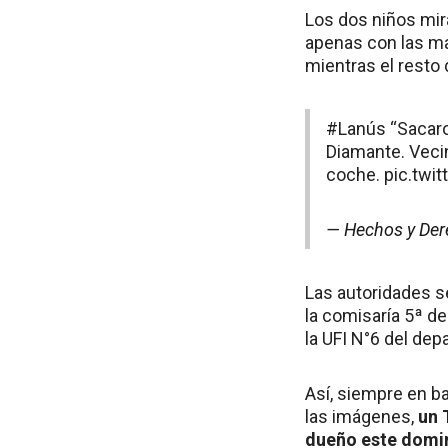
Los dos niños mir
apenas con las ma
mientras el resto 
#Lanús
“Sacaron
Diamante. Veci
coche.
pic.twi
— Hechos y De
Las autoridades se
la comisaría 5ª de
la UFI N°6 del dep
Así, siempre en b
las imágenes,
un 
dueño este domin