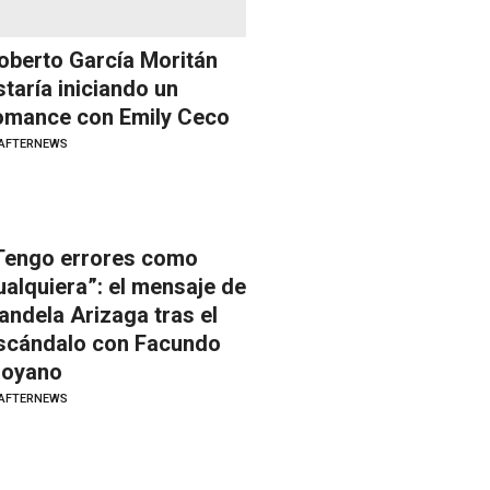
oberto García Moritán
staría iniciando un
omance con Emily Ceco
AFTERNEWS
Tengo errores como
ualquiera”: el mensaje de
andela Arizaga tras el
scándalo con Facundo
oyano
AFTERNEWS