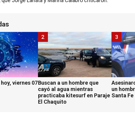
 que Jorge Lanata y Marina Calabró criticaron.
das
2
3
hoy, viernes 07
Buscan a un hombre que
Asesinaro
cayó al agua mientras
un hombr
practicaba kitesurf en Paraje
Santa Fe
El Chaquito