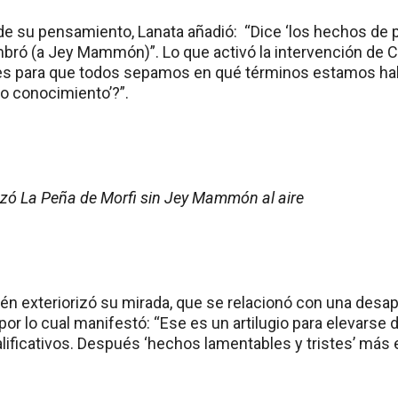
 de su pensamiento, Lanata añadió: “Dice ‘los hechos de
bró (a Jey Mammón)”. Lo que activó la intervención de C
es para que todos sepamos en qué términos estamos hab
co conocimiento’?”.
ezó La Peña de Morfi sin Jey Mammón al aire
ién exteriorizó su mirada, que se relacionó con una desa
por lo cual manifestó: “Ese es un artilugio para elevarse
alificativos. Después ‘hechos lamentables y tristes’ má