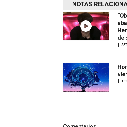
NOTAS RELACION
“Ob
aba
Her
de 
AF
Hor
vie
AF
Comentarios