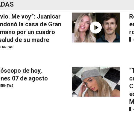
ADAS
vio. Me voy”: Juanicar
R
ndonó la casa de Gran
e
mano por un cuadro
r
salud de su madre
TERNEWS
óscopo de hoy,
“
rnes 07 de agosto
c
C
TERNEWS
e
M