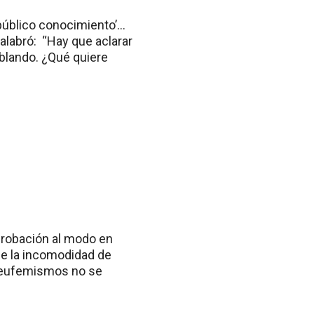
 público conocimiento’…
alabró: “Hay que aclarar
lando. ¿Qué quiere
probación al modo en
 de la incomodidad de
s eufemismos no se