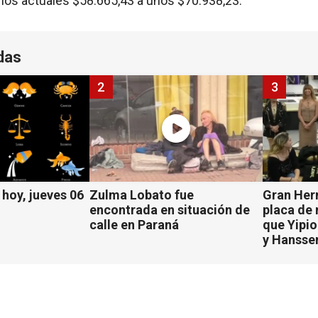
los actuales $58.665,43 a unos $70.938,23.
das
2
3
hoy, jueves 06
Zulma Lobato fue
Gran Her
encontrada en situación de
placa de
calle en Paraná
que Yipio
y Hansse