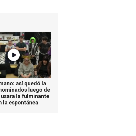
mano: así quedó la
 nominados luego de
 usara la fulminante
n la espontánea