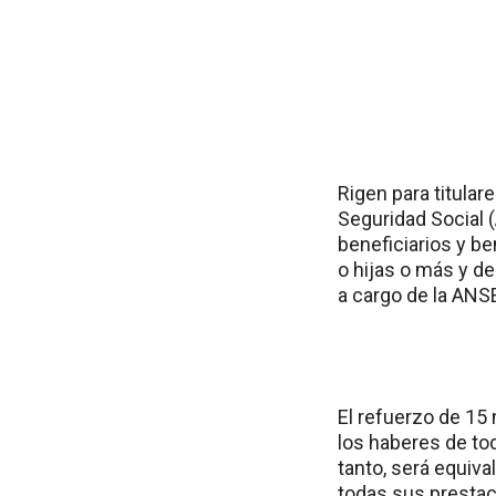
Rigen para titular
Seguridad Social (
beneficiarios y be
o hijas o más y d
a cargo de la ANS
El refuerzo de 15 
los haberes de to
tanto, será equiva
todas sus prestac