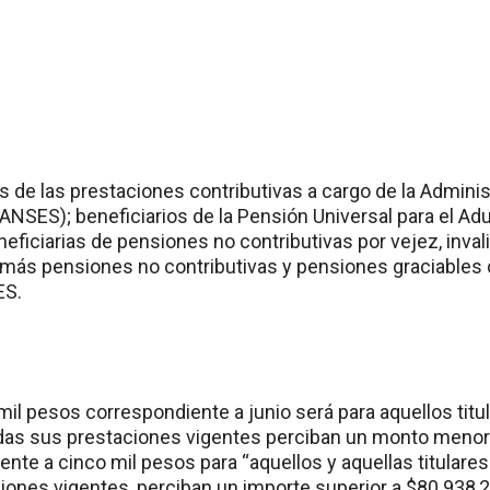
es de las prestaciones contributivas a cargo de la Adminis
ANSES); beneficiarios de la Pensión Universal para el Adu
neficiarias de pensiones no contributivas por vejez, inva
emás pensiones no contributivas y pensiones graciables
ES.
mil pesos correspondiente a junio será para aquellos titu
das sus prestaciones vigentes perciban un monto menor o
lente a cinco mil pesos para “aquellos y aquellas titulare
iones vigentes, perciban un importe superior a $80.938,2