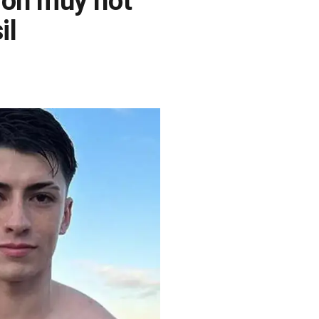
ron muy hot
il