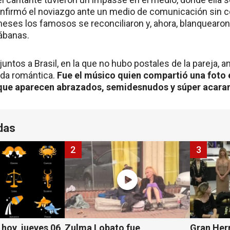
onfirmó el noviazgo ante un medio de comunicación sin c
ses los famosos se reconciliaron y, ahora, blanquearon
sábanas.
juntos a Brasil, en la que no hubo postales de la pareja,
da romántica.
Fue el músico quien compartió una foto 
 que aparecen abrazados, semidesnudos y súper acar
das
2
3
hoy, jueves 06
Zulma Lobato fue
Gran Her