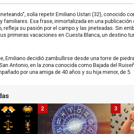
 jineteando", solía repetir Emiliano Ustari (32), conocido c
y familiares. Esa frase, inmortalizada en una publicació
 refleja su pasión por el campo y las jineteadas. Sin em
us primeras vacaciones en Cuesta Blanca, un destino turí
rde, Emiliano decidió zambullirse desde una torre de pied
ío San Antonio, en la zona conocida como Bajada del Ruis
mpañado por una amiga de 40 años y su hija menor, de 5.
das
2
3