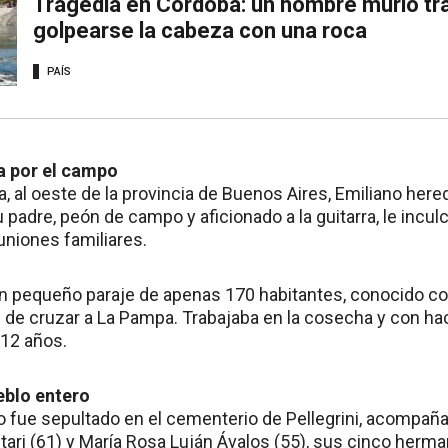
Tragedia en Córdoba: un hombre murió tras
golpearse la cabeza con una roca
PAÍS
a por el campo
 al oeste de la provincia de Buenos Aires, Emiliano here
 Su padre, peón de campo y aficionado a la guitarra, le incu
euniones familiares.
 un pequeño paraje de apenas 170 habitantes, conocido c
de cruzar a La Pampa. Trabajaba en la cosecha y con haci
 12 años.
eblo entero
o fue sepultado en el cementerio de Pellegrini, acompaña
stari (61) y María Rosa Luján Ávalos (55), sus cinco herm