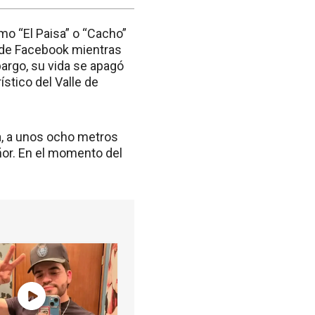
omo “El Paisa” o “Cacho”
n de Facebook mientras
bargo, su vida se apagó
stico del Valle de
ra, a unos ocho metros
eñor. En el momento del