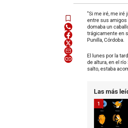
"Si me iré, me iré
entre sus amigos 
domaba un caballo,
trágicamente en s
Punilla, Córdoba.
El lunes por la ta
de altura, en el r
salto, estaba aco
Las más leí
1