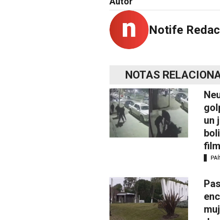
Autor
Notife Redac
NOTAS RELACION
Neu
gol
un 
bol
fil
PAÍ
Pas
enc
muj