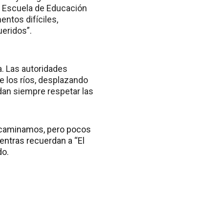
a Escuela de Educación
ntos difíciles,
eridos”.
a. Las autoridades
e los ríos, desplazando
dan siempre respetar las
s caminamos, pero pocos
entras recuerdan a “El
do.