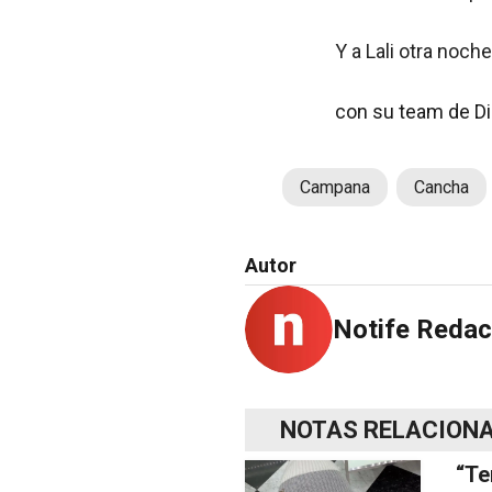
Y a Lali otra noch
con su team de Dis
Campana
Cancha
Autor
Notife Redac
NOTAS RELACION
“Te