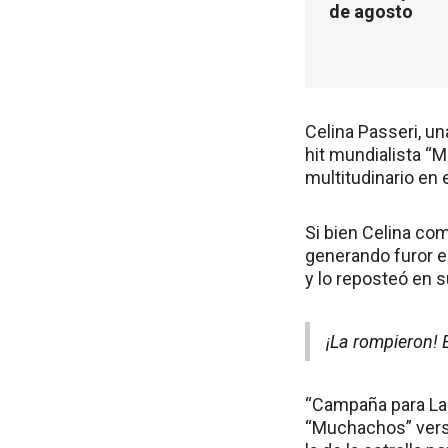
de agosto
Celina Passeri, un
hit mundialista “
multitudinario en
Si bien Celina com
generando furor en
y lo reposteó en s
¡La rompieron! 
“Campaña para Lali
“Muchachos” versió