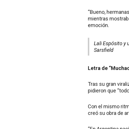
“Bueno, hermanas, 
mientras mostraba
emoción.
Lali Espósito y 
Sarsfield
Letra de “Muchac
Tras su gran viral
pidieron que “todo
Con el mismo ritm
creó su obra de ar
“En Argentina nací