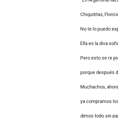
Chiquititas, Floric
No te lo puedo exp
Ella es la diva so
Pero esto se re p
porque después de
Muchachos, ahora 
ya compramos los b
dimos todo sin par