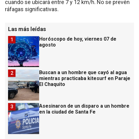
cuando se ubicará entre 7 y 12 km/h. No se prevén
ráfagas significativas.
Las más leídas
Horóscopo de hoy, viernes 07 de
1
agosto
Buscan a un hombre que cayó al agua
2
mientras practicaba kitesurf en Paraje
El Chaquito
Asesinaron de un disparo a un hombre
3
en la ciudad de Santa Fe