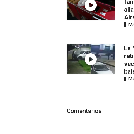
fam
all
Air
PAÍ
La 
ret
vec
bal
PAÍ
Comentarios