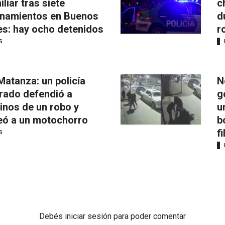
iliar tras siete
c
anamientos en Buenos
d
es: hay ocho detenidos
r
S
Matanza: un policía
N
irado defendió a
g
inos de un robo y
u
eó a un motochorro
b
f
S
Debés
iniciar sesión
para poder comentar