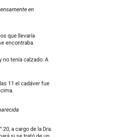
ntensamente en
os que llevaría
se encontraba.
 no tenía calzado. A
 las 11 el cadáver fue
ncima.
parecida
 20, a cargo de la Dra.
nará si se trató de un