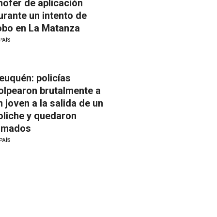
hofer de aplicación
urante un intento de
obo en La Matanza
PAÍS
euquén: policías
olpearon brutalmente a
n joven a la salida de un
oliche y quedaron
ilmados
PAÍS