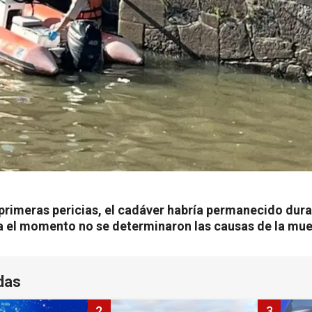
 primeras pericias, el cadáver habría permanecido dura
 el momento no se determinaron las causas de la mue
das
2
3