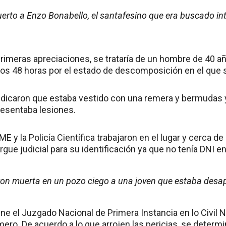
erto a Enzo Bonabello, el santafesino que era buscado i
rimeras apreciaciones, se trataría de un hombre de 40 añ
s 48 horas por el estado de descomposición en el que 
ndicaron que estaba vestido con una remera y bermudas y
resentaba lesiones.
ME y la Policía Científica trabajaron en el lugar y cerca de
rgue judicial para su identificación ya que no tenía DNI e
aron muerta en un pozo ciego a una joven que estaba desa
ene el Juzgado Nacional de Primera Instancia en lo Civil N°
mero. De acuerdo a lo que arrojen las pericias, se determi