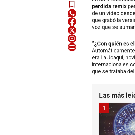
perdida remix
per
de un video desde
que grabó la versi
voz que se sumará
“¿Con quién es el
Automáticamente 
era La Joaqui, nov
internacionales c
que se trataba de
Las más leí
1