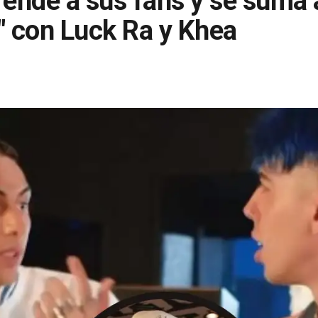
nde a sus fans y se suma a
" con Luck Ra y Khea