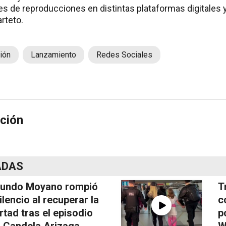
es de reproducciones en distintas plataformas digitales 
rteto.
ión
Lanzamiento
Redes Sociales
ción
ADAS
undo Moyano rompió
T
silencio al recuperar la
c
ertad tras el episodio
p
 Candela Arizaga
W