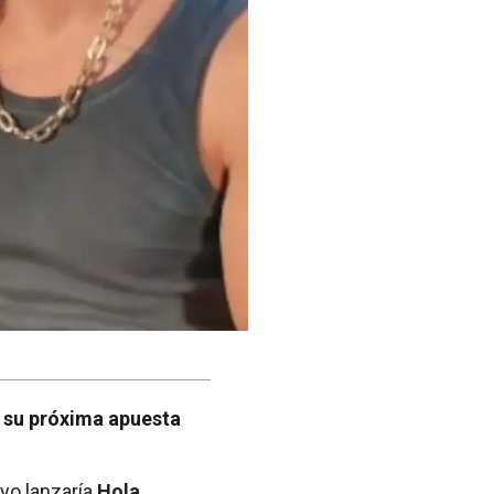
e su próxima apuesta
yo lanzaría
Hola