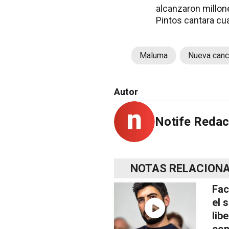
alcanzaron millon
Pintos cantara cua
Maluma
Nueva canc
Autor
Notife Redac
NOTAS RELACION
Fac
el 
lib
con