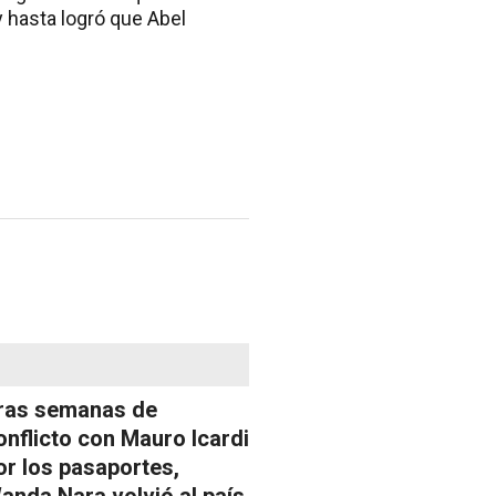
y hasta logró que Abel
ras semanas de
onflicto con Mauro Icardi
or los pasaportes,
anda Nara volvió al país