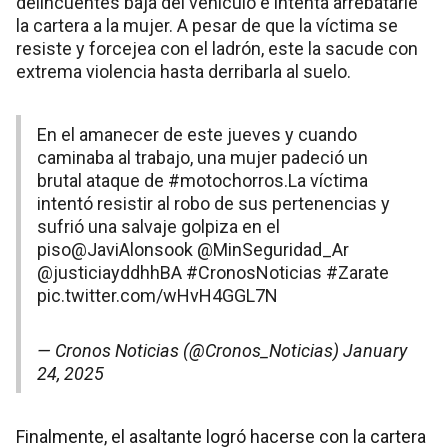
delincuentes baja del vehículo e intenta arrebatarle
la cartera a la mujer. A pesar de que la víctima se
resiste y forcejea con el ladrón, este la sacude con
extrema violencia hasta derribarla al suelo.
En el amanecer de este jueves y cuando
caminaba al trabajo, una mujer padeció un
brutal ataque de
#motochorros
.La víctima
intentó resistir al robo de sus pertenencias y
sufrió una salvaje golpiza en el
piso
@JaviAlonsook
@MinSeguridad_Ar
@justiciayddhhBA
#CronosNoticias
#Zarate
pic.twitter.com/wHvH4GGL7N
— Cronos Noticias (@Cronos_Noticias)
January
24, 2025
Finalmente, el asaltante logró hacerse con la cartera