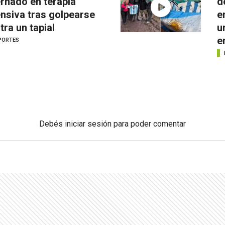
ernado en terapia
d
ensiva tras golpearse
e
tra un tapial
u
e
PORTES
Debés
iniciar sesión
para poder comentar