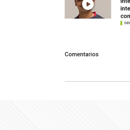
int
int
con
DE
Comentarios