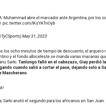
. Muhammad abre el marcador ante Argentina, por los oct
0
.
pic.twitter.com/lKsYATnOyb
@TyCSports)
May 31, 2023
 los ocho minutos de tiempo de descuento, el arquero n
tino y el fondo albiceleste se manda varias macanas que
anu Sarki.
Tanlongo falló en el cabezazo, Giay perdió l
ndo cuando salió a cortar el pase, dejando solo a Sar
de Mascherano
.
A!
, Sarki anotó el segundo para los africanos en San Juan.