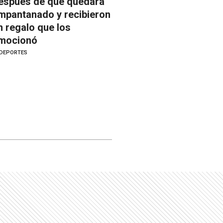
espués de que quedara
mpantanado y recibieron
n regalo que los
mocionó
DEPORTES