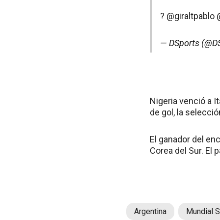
?️
@giraltpablo
— DSports (@D
Nigeria venció a I
de gol, la selecció
El ganador del enc
Corea del Sur. El 
Argentina
Mundial 