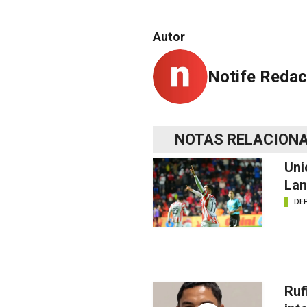
Autor
Notife Redac
NOTAS RELACION
Uni
Lan
DE
Ruf