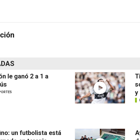
ción
ADAS
ón le ganó 2 a 1 a
T
ús
s
y
PORTES
ino: un futbolista está
A