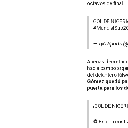
octavos de final.
GOL DE NIGERIA
#MundialSub2
— TyC Sports (
Apenas decretados
hacia campo argen
del delantero Rilw
Gómez quedó paga
puerta para los 
¡GOL DE NIGERI
⚽ En una contra