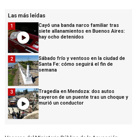
Las más leídas
Cayó una banda narco familiar tras
1
siete allanamientos en Buenos Aires:
hay ocho detenidos
Sábado frío y ventoso en la ciudad de
2
Santa Fe: cómo seguirá el fin de
semana
Tragedia en Mendoza: dos autos
3
cayeron de un puente tras un choque y
murió un conductor