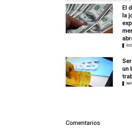
El 
la 
exp
mer
abr
EC
Ser
un 
tra
IN
Comentarios