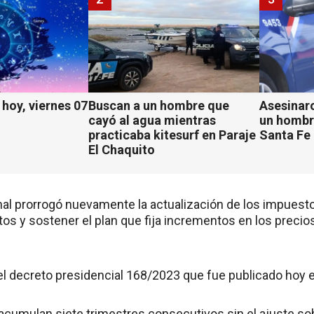
hoy, viernes 07
Buscan a un hombre que
Asesinaro
cayó al agua mientras
un hombr
practicaba kitesurf en Paraje
Santa Fe
El Chaquito
nal prorrogó nuevamente la actualización de los impuest
os y sostener el plan que fija incrementos en los precios
el decreto presidencial 168/2023 que fue publicado hoy en 
cumulan siete trimestres consecutivos sin el ajuste sobr