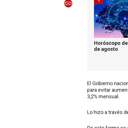
Horóscopo de 
de agosto
El Gobierno nacio
para evitar aument
3,2% mensual.
Lo hizo a través d
De esta forma se a