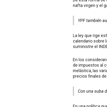
nafta virgen y el g
YPF también au
La ley que rige e
calendario sobre l
suministre el IND
En los consideran
de impuestos al c
inelástica, las va
precios finales de
Con una suba de
En una política qu