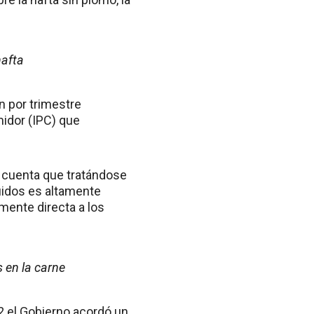
nafta
n por trimestre
midor (IPC) que
n cuenta que tratándose
uidos es altamente
mente directa a los
 en la carne
22 el Gobierno acordó un