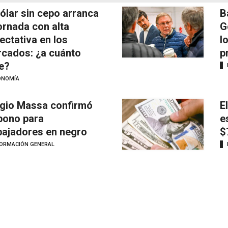
dólar sin cepo arranca
B
jornada con alta
G
ectativa en los
l
cados: ¿a cuánto
p
e?
ONOMÍA
gio Massa confirmó
E
bono para
e
bajadores en negro
$
FORMACIÓN GENERAL