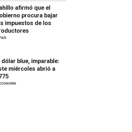
ahillo afirmó que el
obierno procura bajar
os impuestos de los
roductores
PAÍS
l dólar blue, imparable:
ste miércoles abrió a
775
ECONOMÍA