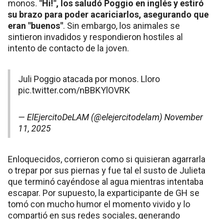
monos.
"Hi!", los saludó Poggio en inglés y estiró
su brazo para poder acariciarlos, asegurando que
eran "buenos"
. Sin embargo, los animales se
sintieron invadidos y respondieron hostiles al
intento de contacto de la joven.
Juli Poggio atacada por monos. Lloro
pic.twitter.com/nBBKYlOVRK
— ElEjercitoDeLAM (@elejercitodelam)
November
11, 2025
Enloquecidos, corrieron como si quisieran agarrarla
o trepar por sus piernas y fue tal el susto de Julieta
que terminó cayéndose al agua mientras intentaba
escapar. Por supuesto, la exparticipante de GH se
tomó con mucho humor el momento vivido y lo
compartió en sus redes sociales, generando