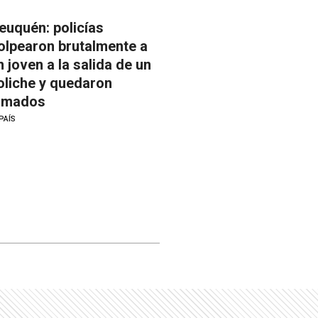
euquén: policías
olpearon brutalmente a
n joven a la salida de un
oliche y quedaron
ilmados
PAÍS