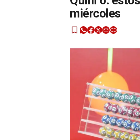
Quini 6: esto
miércoles