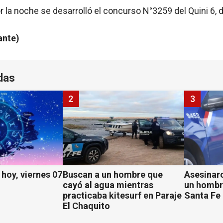
 la noche se desarrolló el concurso N°3259 del Quini 6, de
ante)
das
2
3
hoy, viernes 07
Buscan a un hombre que
Asesinaro
cayó al agua mientras
un hombr
practicaba kitesurf en Paraje
Santa Fe
El Chaquito