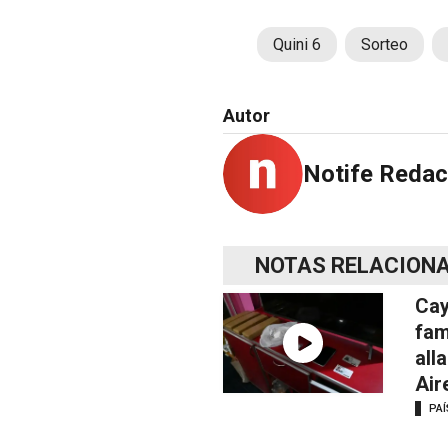
Quini 6
Sorteo
Autor
Notife Redac
NOTAS RELACION
Cay
fam
all
Air
PAÍ