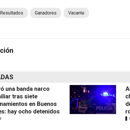
Resultados
Ganadores
Vacante
ción
ADAS
ó una banda narco
A
iliar tras siete
c
anamientos en Buenos
d
es: hay ocho detenidos
r
S