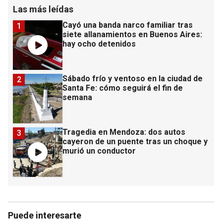
Las más leídas
Cayó una banda narco familiar tras
1
siete allanamientos en Buenos Aires:
hay ocho detenidos
Sábado frío y ventoso en la ciudad de
2
Santa Fe: cómo seguirá el fin de
semana
Tragedia en Mendoza: dos autos
3
cayeron de un puente tras un choque y
murió un conductor
Puede interesarte