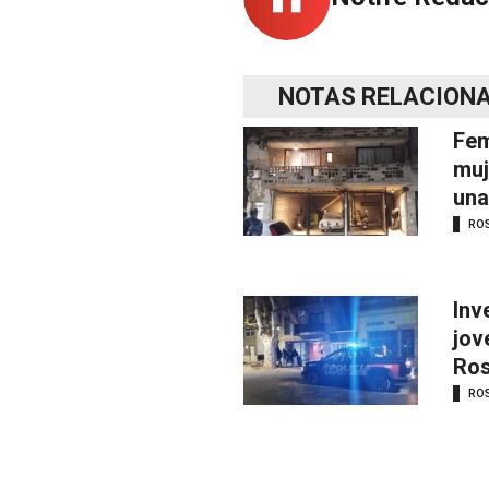
NOTAS RELACION
Fem
muj
una
RO
Inv
jov
Ros
RO