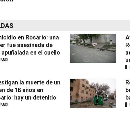
ADAS
icidio en Rosario: una
A
er fue asesinada de
R
 apuñalada en el cuello
a
u
SARIO
estigan la muerte de un
R
en de 18 años en
b
ario: hay un detenido
b
SARIO