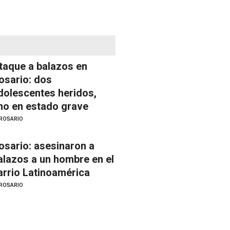
taque a balazos en
osario: dos
dolescentes heridos,
no en estado grave
ROSARIO
osario: asesinaron a
alazos a un hombre en el
arrio Latinoamérica
ROSARIO