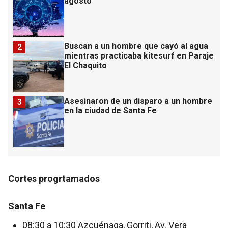
agosto
Buscan a un hombre que cayó al agua
2
mientras practicaba kitesurf en Paraje
El Chaquito
Asesinaron de un disparo a un hombre
3
en la ciudad de Santa Fe
Cortes progrtamados
Sant a Fe
08:30 a 10:30 Azcuénaga, Gorriti, Av. Vera