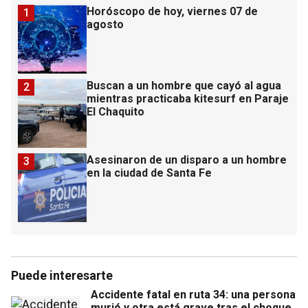
Horóscopo de hoy, viernes 07 de
1
agosto
Buscan a un hombre que cayó al agua
2
mientras practicaba kitesurf en Paraje
El Chaquito
Asesinaron de un disparo a un hombre
3
en la ciudad de Santa Fe
Puede interesarte
Accidente fatal en ruta 34: una persona
murió y otra está grave tras el choque