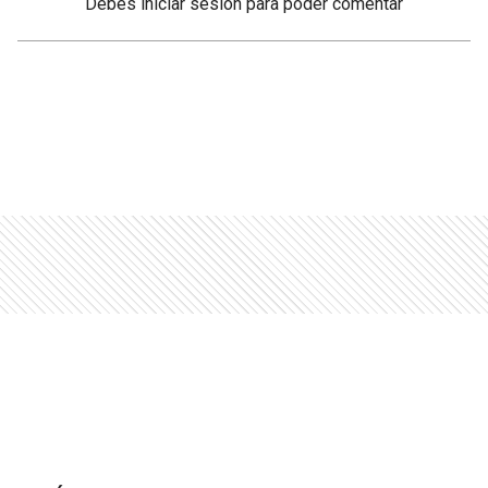
Debés
iniciar sesión
para poder comentar