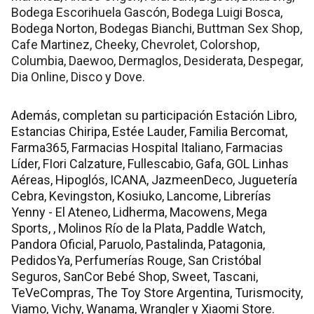
Bodega Escorihuela Gascón, Bodega Luigi Bosca,
Bodega Norton, Bodegas Bianchi, Buttman Sex Shop,
Cafe Martinez, Cheeky, Chevrolet, Colorshop,
Columbia, Daewoo, Dermaglos, Desiderata, Despegar,
Dia Online, Disco y Dove.
Además, completan su participación Estación Libro,
Estancias Chiripa, Estée Lauder, Familia Bercomat,
Farma365, Farmacias Hospital Italiano, Farmacias
Líder, FIori Calzature, Fullescabio, Gafa, GOL Linhas
Aéreas, Hipoglós, ICANA, JazmeenDeco, Juguetería
Cebra, Kevingston, Kosiuko, Lancome, Librerías
Yenny - El Ateneo, Lidherma, Macowens, Mega
Sports, , Molinos Río de la Plata, Paddle Watch,
Pandora Oficial, Paruolo, Pastalinda, Patagonia,
PedidosYa, Perfumerías Rouge, San Cristóbal
Seguros, SanCor Bebé Shop, Sweet, Tascani,
TeVeCompras, The Toy Store Argentina, Turismocity,
Viamo, Vichy, Wanama, Wrangler y Xiaomi Store.