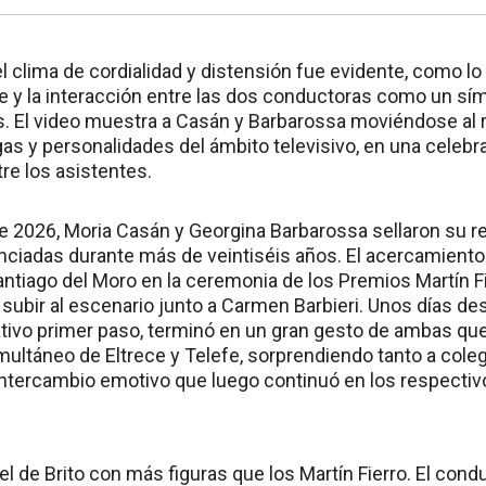
l clima de cordialidad y distensión fue evidente, como lo 
e y la interacción entre las dos conductoras como un sí
s. El video muestra a Casán y Barbarossa moviéndose al r
as y personalidades del ámbito televisivo, en una celebr
re los asistentes.
e 2026, Moria Casán y Georgina Barbarossa sellaron su re
ciadas durante más de veintiséis años. El acercamiento 
antiago del Moro en la ceremonia de los Premios Martín 
 subir al escenario junto a Carmen Barbieri. Unos días d
ativo primer paso, terminó en un gran gesto de ambas que
multáneo de Eltrece y Telefe, sorprendiendo tanto a cole
 intercambio emotivo que luego continuó en los respecti
 de Brito con más figuras que los Martín Fierro. El cond