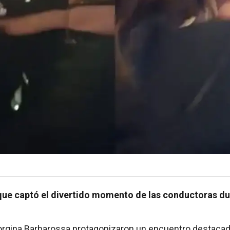
que captó el divertido momento de las conductoras d
rgina Barbarossa protagonizaron un encuentro destacado