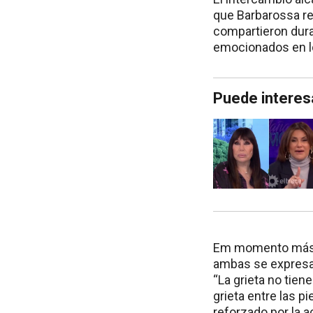
que Barbarossa re
compartieron dura
emocionados en l
Puede interes
Em momento más c
ambas se expresar
“La grieta no tien
grieta entre las p
reforzado por la a