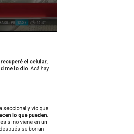
 recuperé el celular,
ad me lo dio
. Acá hay
a seccional y vio que
hacen lo que pueden
.
les si no viene en un
y después se borran