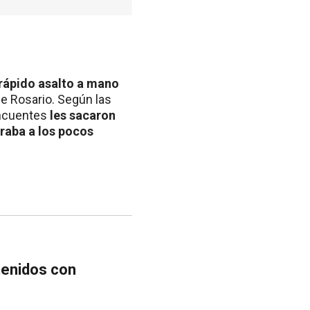
rápido asalto a mano
de Rosario. Según las
incuentes
les sacaron
raba a los pocos
tenidos con