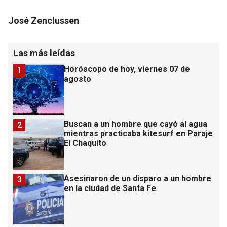
José Zenclussen
Las más leídas
Horóscopo de hoy, viernes 07 de
1
agosto
Buscan a un hombre que cayó al agua
2
mientras practicaba kitesurf en Paraje
El Chaquito
Asesinaron de un disparo a un hombre
3
en la ciudad de Santa Fe