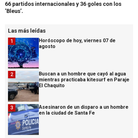
66 partidos internacionales y 36 goles con los
‘Bleus’.
Las más leídas
Horóscopo de hoy, viernes 07 de
1
agosto
Buscan a un hombre que cayó al agua
2
mientras practicaba kitesurf en Paraje
El Chaquito
Asesinaron de un disparo a un hombre
3
en la ciudad de Santa Fe