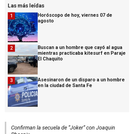
Las más leídas
Horóscopo de hoy, viernes 07 de
1
agosto
Buscan a un hombre que cayó al agua
2
mientras practicaba kitesurf en Paraje
El Chaquito
Asesinaron de un disparo a un hombre
3
en la ciudad de Santa Fe
Confirman la secuela de “Joker” con Joaquin