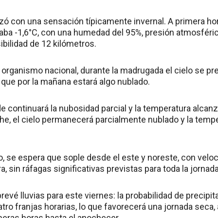
ó con una sensación típicamente invernal. A primera hor
a -1,6°C, con una humedad del 95%, presión atmosférica
ibilidad de 12 kilómetros.
 organismo nacional, durante la madrugada el cielo se p
 que por la mañana estará algo nublado.
rde continuará la nubosidad parcial y la temperatura alca
che, el cielo permanecerá parcialmente nublado y la tem
o, se espera que sople desde el este y noreste, con velo
a, sin ráfagas significativas previstas para toda la jornada
evé lluvias para este viernes: la probabilidad de precip
atro franjas horarias, lo que favorecerá una jornada sec
imeras horas hasta el anochecer.