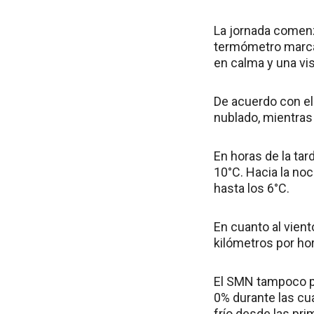
La jornada comenz
termómetro marcab
en calma y una vis
De acuerdo con el
nublado, mientras
En horas de la ta
10°C. Hacia la no
hasta los 6°C.
En cuanto al vient
kilómetros por hor
El SMN tampoco pr
0% durante las cu
frío desde las pr