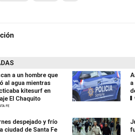
ción
ADAS
can a un hombre que
A
ó al agua mientras
a
cticaba kitesurf en
d
aje El Chaquito
TA FE
rnes despejado y frío
J
la ciudad de Santa Fe
f