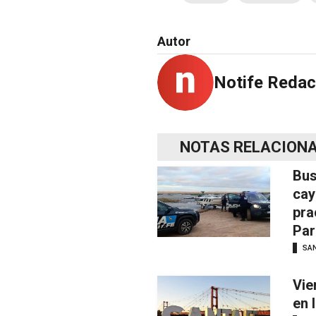
Autor
Notife Redac
NOTAS RELACION
Bus
cay
pra
Par
SAN
Vie
en 