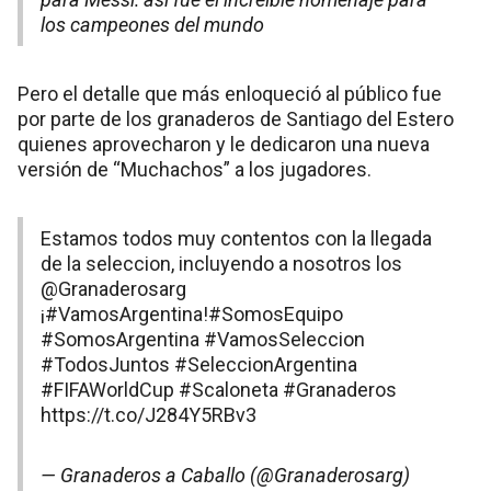
los campeones del mundo
Pero el detalle que más enloqueció al público fue
por parte de los granaderos de Santiago del Estero
quienes aprovecharon y le dedicaron una nueva
versión de “Muchachos” a los jugadores.
Estamos todos muy contentos con la llegada
de la seleccion, incluyendo a nosotros los
@Granaderosarg
¡
#VamosArgentina
!
#SomosEquipo
#SomosArgentina
#VamosSeleccion
#TodosJuntos
#SeleccionArgentina
#FIFAWorldCup
#Scaloneta
#Granaderos
https://t.co/J284Y5RBv3
— Granaderos a Caballo (@Granaderosarg)