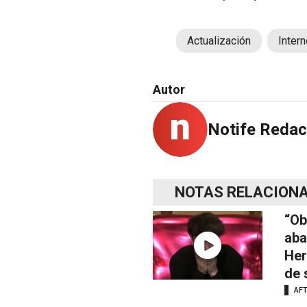
Actualización
Intern
Autor
Notife Redac
NOTAS RELACION
“Ob
aba
Her
de 
AF