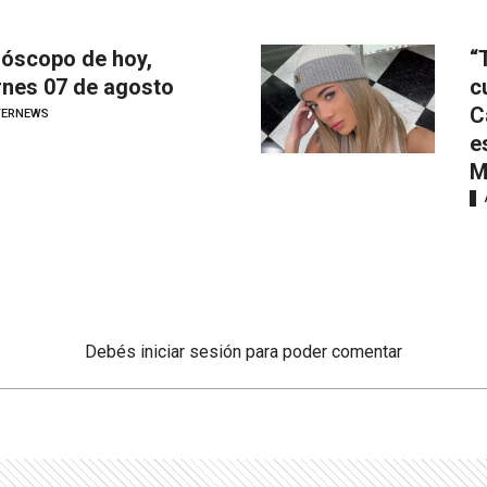
óscopo de hoy,
“
rnes 07 de agosto
c
C
TERNEWS
e
M
Debés
iniciar sesión
para poder comentar