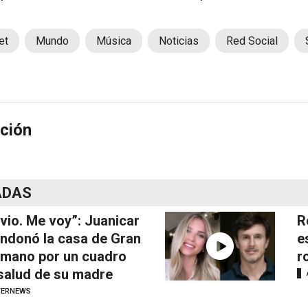
et
Mundo
Música
Noticias
Red Social
ción
ADAS
vio. Me voy”: Juanicar
R
ndonó la casa de Gran
e
mano por un cuadro
r
salud de su madre
TERNEWS