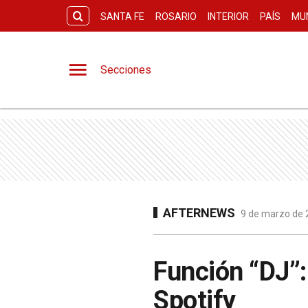
SANTA FE
ROSARIO
INTERIOR
PAÍS
MU
Secciones
AFTERNEWS
9 de marzo de 2
Función “DJ”:
Spotify