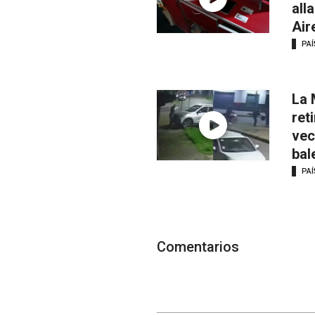
all
Air
PAÍ
La 
ret
vec
bal
PAÍ
Comentarios