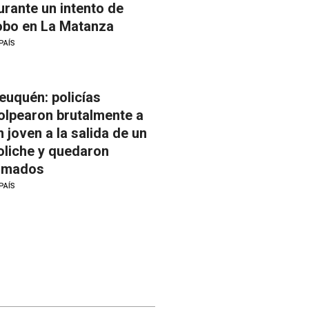
urante un intento de
obo en La Matanza
PAÍS
euquén: policías
olpearon brutalmente a
n joven a la salida de un
oliche y quedaron
ilmados
PAÍS