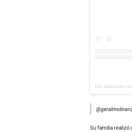
Una publicación co
@geralmolinar
Su familia realiz