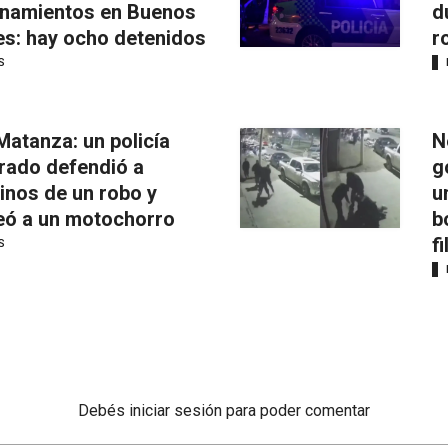
anamientos en Buenos
d
es: hay ocho detenidos
r
S
Matanza: un policía
N
irado defendió a
g
inos de un robo y
u
eó a un motochorro
b
f
S
Debés
iniciar sesión
para poder comentar