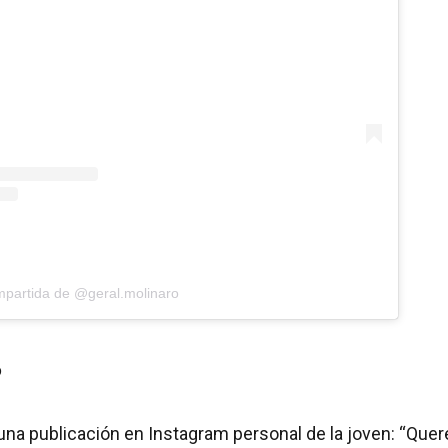
mpartida de @geral.molinaro
o
ó una publicación en Instagram personal de la joven: “Qu