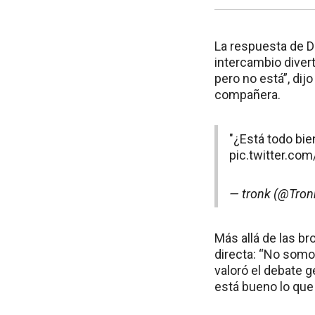
La respuesta de Da
intercambio divert
pero no está”, dij
compañera.
"¿Está todo bie
pic.twitter.c
— tronk (@Tron
Más allá de las b
directa: “No somo
valoró el debate g
está bueno lo que