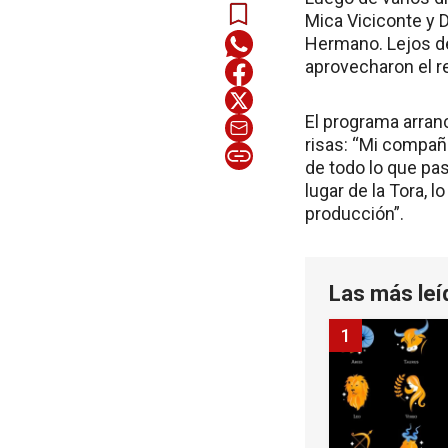
Mica Viciconte y D
Hermano. Lejos de
aprovecharon el r
El programa arran
risas: “Mi compañ
de todo lo que pa
lugar de la Tora, 
producción”.
Las más leí
1