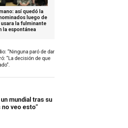
mano: así quedó la
 nominados luego de
 usara la fulminante
n la espontánea
dio: “Ninguna paró de dar
aró: “La decisión de que
ado”.
 un mundial tras su
 no veo esto”