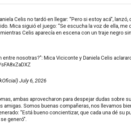
niela Celis no tardó en llegar: “Pero si estoy acá”, lanzó,
ido. Mica siguió el juego: “Se escucha la voz de ella, me 
o mientras Celis aparecía en escena con un traje negro sim
n entre nosotras?": Mica Viciconte y Daniela Celis aclarar
om/sFA8xZaDXZ
kOficial)
July 6, 2026
romas, ambas aprovecharon para despejar dudas sobre su 
s amigas. Somos buenas compañeras, nos llevamos bien”.
enerado: “Está bueno concientizar, que cada una dé su pun
 se generó”.