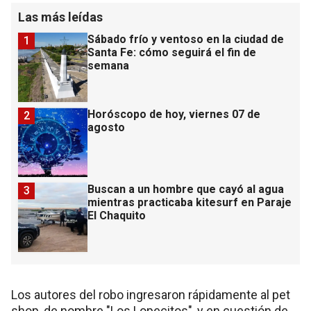
Las más leídas
Sábado frío y ventoso en la ciudad de
1
Santa Fe: cómo seguirá el fin de
semana
Horóscopo de hoy, viernes 07 de
2
agosto
Buscan a un hombre que cayó al agua
3
mientras practicaba kitesurf en Paraje
El Chaquito
Los autores del robo ingresaron rápidamente al pet
shop, de nombre "Los Lopecitos", y en cuestión de